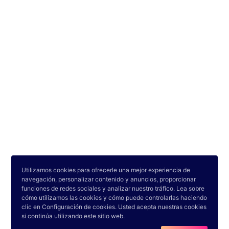
•
•
Utilizamos cookies para ofrecerle una mejor experiencia de
Países
Universidades
Carreras
navegación, personalizar contenido y anuncios, proporcionar
funciones de redes sociales y analizar nuestro tráfico. Lea sobre
•
•
•
Test
Privacidad
Contacto
cómo utilizamos las cookies y cómo puede controlarlas haciendo
clic en Configuración de cookies. Usted acepta nuestras cookies
si continúa utilizando este sitio web.
Copyright © 2022-2025. CARRERA-