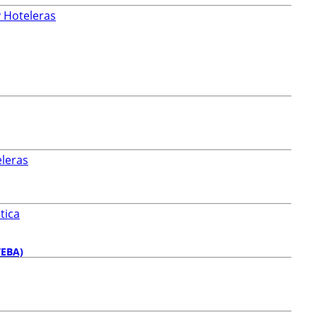
y Hoteleras
eleras
tica
TEBA)