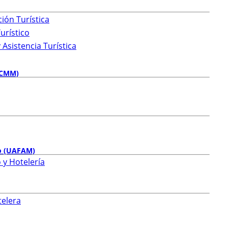
ión Turística
urístico
Asistencia Turística
PUCMM)
ño (UAFAM)
 y Hotelería
telera