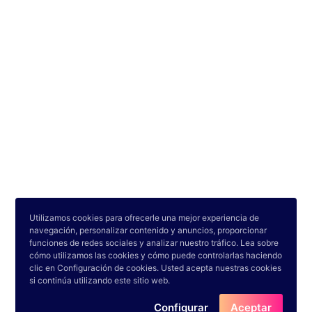
•
•
Utilizamos cookies para ofrecerle una mejor experiencia de
Países
Universidades
Carreras
navegación, personalizar contenido y anuncios, proporcionar
funciones de redes sociales y analizar nuestro tráfico. Lea sobre
•
•
•
Test
Privacidad
Contacto
cómo utilizamos las cookies y cómo puede controlarlas haciendo
clic en Configuración de cookies. Usted acepta nuestras cookies
si continúa utilizando este sitio web.
Copyright © 2022-2025. CARRERA-
Configurar
Aceptar
UNIVERSITARIA.COM.