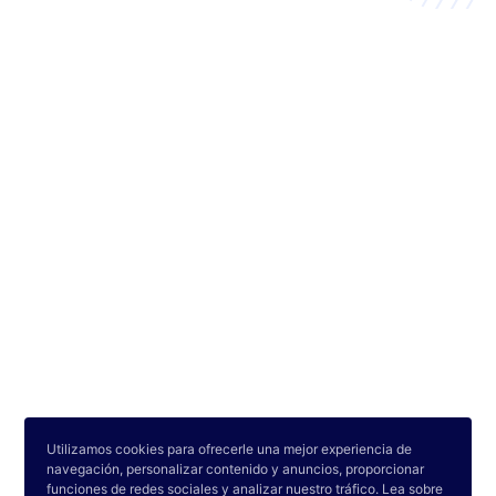
•
•
Utilizamos cookies para ofrecerle una mejor experiencia de
Países
Universidades
Carreras
navegación, personalizar contenido y anuncios, proporcionar
funciones de redes sociales y analizar nuestro tráfico. Lea sobre